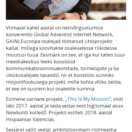
Viimasel kahel aastal on netivõrgustumise
konverentsi Global Adventist Internet Network,
GAiN) Euroopa osalejad töötanud ühisprojekti
kallal, millega soovitakse osalevatesse riikidesse
muutusi tuua. Eesmärk on see, et iga kui tahes suur
meediakeskus teeks koostööd
kommunikatsiooniosakondade, toimetajate ja ka
üksikosalejate tasandil, nii et koostöös sünniks
misjonifookusega projekt, mille kohta võiks öelda,
et see on suurem kui osakeste summa.
Esimene sarnane projekt,
„This Is My Mission“
, viidi
läbi 2017. aastal ja seda vedas eest Inglismaal asuv
Newboldi kolledž. Projekti esitleti 2018. aastal
Hispaanias Valencias.
Seejärel valiti veelgi ambitsioonikam ristmeedia