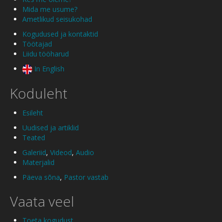
Mida me usume?
Ametlikud seisukohad
Kogudused ja kontaktid
Töötajad
Liidu tööharud
In English
Koduleht
Esileht
Uudised ja artiklid
Teated
Galeriid
,
Videod
,
Audio
Materjalid
Päeva sõna
,
Pastor vastab
Vaata veel
Toeta kogudust