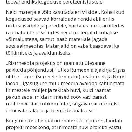
töövahendiks koguduse pereteenistustele.
Neid materjale võib kasutada eri viisidel. Kohalikud
kogudused saavad korraldada nende abil erilisi
üritusi isadele ja peredele, näidates filmi, arutledes
raamatu üle ja sidudes need materjalid kohalike
võimalustega, samuti saab materjale jagada
sotsiaalmeedias. Materjalid on vabalt saadaval ka
tõlkimiseks ja avaldamiseks.
„Ristmeedia projektis on raamatu ülesanne
pakkuda põhjendusi,“ ütles Rumeenia ajakirja Signs
of the Times (Semnele timpului) peatoimetaja Norel
Iacob. „Igasugune muu meedia avaldab kahtlemata
inimestele muljet ja tekitab huvi, kuid raamat
pakub seda, mida inimesed soovivad pärast
multimeediat: rohkem infot, sügavamat uurimist,
erinevate faktide ja teemade analüüsi.“
Kõigi nende ühendatud materjalide juures loodab
projekti meeskond, et inimeste huvi projekti vastu