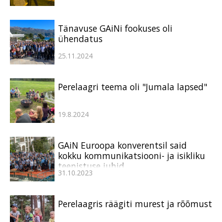
Tänavuse GAiNi fookuses oli
ühendatus
25.11.2024
Perelaagri teema oli "Jumala lapsed"
19.8.2024
GAiN Euroopa konverentsil said
kokku kommunikatsiooni- ja isikliku
teenistuse juhid
31.10.2023
Perelaagris räägiti murest ja rõõmust