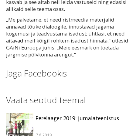
kasvab ja see aitab neil leida vastuseid ning edasisi
allikaid selle teema osas.
„Me palvetame, et need ristmeedia materjalid
annavad tõuke dialoogile, innustavad jagama
kogemusi ja teadvustama isadust; ühtlasi, et need
aitavad meil kõigil rohkem isadust hinnata,“ ütlesid
GAiNi Euroopa juhis. „Meie eesmärk on toetada
järgmise põlvkonna arengut.“
Jaga Facebookis
Vaata seotud teemal
Perelaager 2019: jumalateenistus
7.6.2019