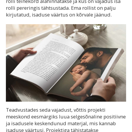
rolli teinekord alahinnatakse ja kus on vajadus isa
rolli pereringis tähtsustada. Ema rollist on palju
kirjutatud, isaduse väärtus on kõrvale jäänud.
Teadvustades seda vajadust, võttis projekti
meeskond eesmärgiks luua selgesõnaline positiivne
ja isadusele keskendunud materjal, mis kannab
isaduse väärtusi. Projektiga tähistatakse