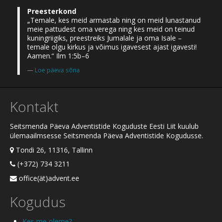
Preesterkond
„Temale, kes meid armastab ning on meid lunastanud
meie pattudest oma verega ning kes meid on teinud
kuningriigiks, preestreiks Jumalale ja oma Isale –
temale olgu kirkus ja võimus igavesest ajast igavesti!
Aamen.“ Ilm 1:5b–6
Loe päeva sõna
Kontakt
Seitsmenda Päeva Adventistide Koguduste Eesti Liit kuulub
ülemaailmsesse Seitsmenda Päeva Adventistide Kogudusse.
Tondi 26, 11316, Tallinn
(+372) 734 3211
office(ät)advent.ee
Kogudus
Kes me oleme?