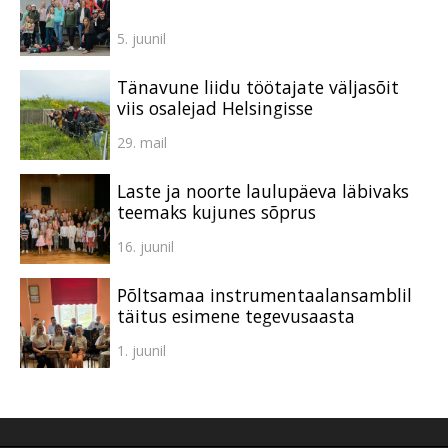
5. juunil
Tänavune liidu töötajate väljasõit
viis osalejad Helsingisse
29. mail
Laste ja noorte laulupäeva läbivaks
teemaks kujunes sõprus
16. juunil
Põltsamaa instrumentaalansamblil
täitus esimene tegevusaasta
1. juunil