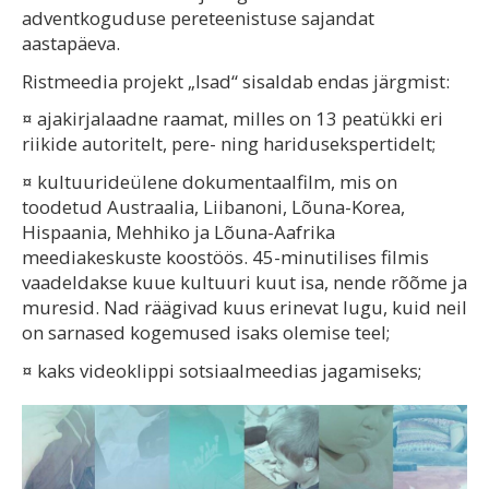
adventkoguduse pereteenistuse sajandat
aastapäeva.
Ristmeedia projekt „Isad“ sisaldab endas järgmist:
¤ ajakirjalaadne raamat, milles on 13 peatükki eri
riikide autoritelt, pere- ning haridusekspertidelt;
¤ kultuurideülene dokumentaalfilm, mis on
toodetud Austraalia, Liibanoni, Lõuna-Korea,
Hispaania, Mehhiko ja Lõuna-Aafrika
meediakeskuste koostöös. 45-minutilises filmis
vaadeldakse kuue kultuuri kuut isa, nende rõõme ja
muresid. Nad räägivad kuus erinevat lugu, kuid neil
on sarnased kogemused isaks olemise teel;
¤ kaks videoklippi sotsiaalmeedias jagamiseks;