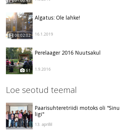
01:00:47
Algatus: Ole lahke!
16.1.2019
00:02:02
Perelaager 2016 Nuutsakul
1.9.2016
61
Loe seotud teemal
Paarisuhteretriidi motoks oli "Sinu
ligi"
13. aprillil