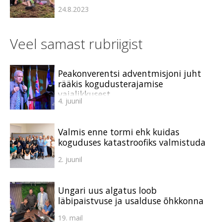
24.8.2023
Veel samast rubriigist
Peakonverentsi adventmisjoni juht
rääkis kogudusterajamise
vajalikkusest
4. juunil
Valmis enne tormi ehk kuidas
koguduses katastroofiks valmistuda
2. juunil
Ungari uus algatus loob
läbipaistvuse ja usalduse õhkkonna
19. mail