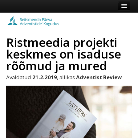
Esileht
Kogudus
Ristmeedia projekti
Koduleht
keskmes on isaduse
Vaata veel
rõõmud ja mured
Logi sisse või registreeru
Avaldatud
21.2.2019
, allikas
Adventist Review