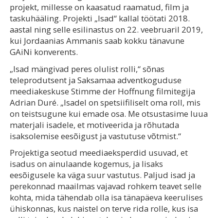
projekt, millesse on kaasatud raamatud, film ja
taskuhääling. Projekti „Isad“ kallal töötati 2018.
aastal ning selle esilinastus on 22. veebruaril 2019,
kui Jordaanias Ammanis saab kokku tänavune
GAiNi konverents.
„Isad mängivad peres olulist rolli,“ sõnas
teleprodutsent ja Saksamaa adventkoguduse
meediakeskuse Stimme der Hoffnung filmitegija
Adrian Duré. „Isadel on spetsiifiliselt oma roll, mis
on teistsugune kui emade osa. Me otsustasime luua
materjali isadele, et motiveerida ja rõhutada
isaksolemise eesõigust ja vastutuse võtmist.“
Projektiga seotud meediaeksperdid usuvad, et
isadus on ainulaande kogemus, ja lisaks
eesõigusele ka väga suur vastutus. Paljud isad ja
perekonnad maailmas vajavad rohkem teavet selle
kohta, mida tähendab olla isa tänapäeva keerulises
ühiskonnas, kus naistel on terve rida rolle, kus isa