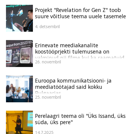
Projekt "Revelation for Gen Z" toob
suure võitluse teema uuele tasemele
4. detsembril
Erinevate meediakanalite
koostööprjekti tulemusena on
valminud nii filme kui ka raamatuid
26. novembril
Euroopa kommunikatsiooni- ja
meediatöötajad said kokku
Bulgaarias
25. novembril
Perelaagri teema oli "Üks Issand, üks
süda, üks pere"
14.7.2025