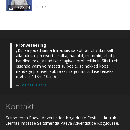
16. mail
00:23:04
Prohveteering
„Kui sa jõuad sinna linna, siis sa kohtad ohvrikünkalt
alla tulevat prohvetite salka, naablid, trummid, viled ja
kandled ees, ja nad ise räägivad prohvetlikult. Siis tuleb
Issanda Vaim võimsasti su peale, sa hakkad koos
nendega prohvetlikult rääkima ja muutud ise teiseks
meheks.“ 1Sm 10:5–6
Loe päeva sõna
Kontakt
Seitsmenda Päeva Adventistide Koguduste Eesti Liit kuulub
ülemaailmsesse Seitsmenda Päeva Adventistide Kogudusse.