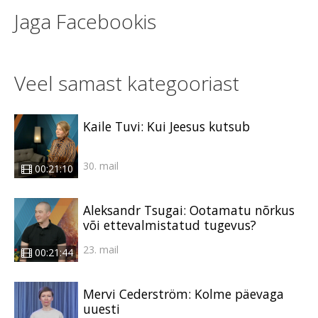
Jaga Facebookis
Veel samast kategooriast
Kaile Tuvi: Kui Jeesus kutsub
30. mail
00:21:10
Aleksandr Tsugai: Ootamatu nõrkus
või ettevalmistatud tugevus?
23. mail
00:21:44
Mervi Cederström: Kolme päevaga
uuesti