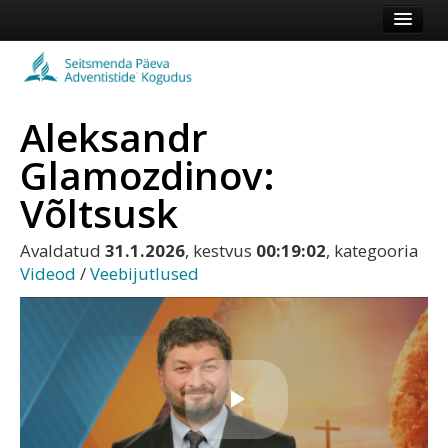
Esileht
Kogudus
Aleksandr
Koduleht
Glamozdinov:
Vaata veel
Võltsusk
Logi sisse või registreeru
Avaldatud
31.1.2026
, kestvus
00:19:02
, kategooria
Videod
/
Veebijutlused
Esita