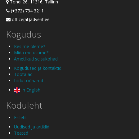
Tondi 26, 11316, Tallinn
(+372) 734 3211
office(ät)advent.ee
Kogudus
Kes me oleme?
Mida me usume?
Ametlikud seisukohad
Kogudused ja kontaktid
Töötajad
Liidu tööharud
In English
Koduleht
Esileht
Uudised ja artiklid
Teated