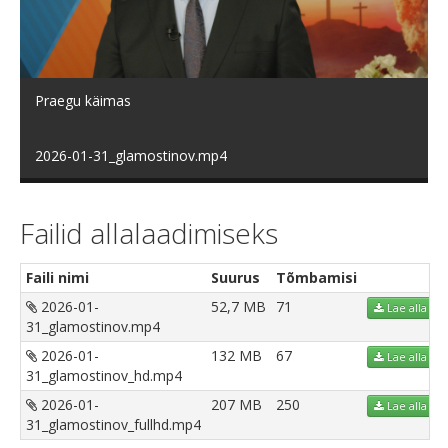
video
Praegu käimas
2026-01-31_glamostinov.mp4
Failid allalaadimiseks
Faili nimi
Suurus
Tõmbamisi
2026-01-
52,7 MB
71
Lae alla
31_glamostinov.mp4
2026-01-
132 MB
67
Lae alla
31_glamostinov_hd.mp4
2026-01-
207 MB
250
Lae alla
31_glamostinov_fullhd.mp4