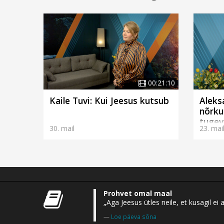
00:21:10
Kaile Tuvi: Kui Jeesus kutsub
Aleks
nõrku
tugev
30. mail
23. mai
Prohvet omal maal
„Aga Jeesus ütles neile, et kusagil 
Loe päeva sõna