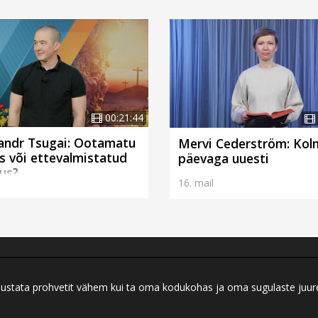
00:21:44
andr Tsugai: Ootamatu
Mervi Cederström: Kol
s või ettevalmistatud
päevaga uuesti
us?
l
16. mail
ei austata prohvetit vähem kui ta oma kodukohas ja oma sugulaste juu