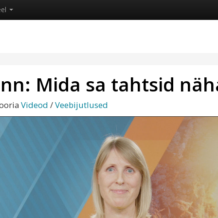
eel
n: Mida sa tahtsid näh
gooria
Videod
/
Veebijutlused