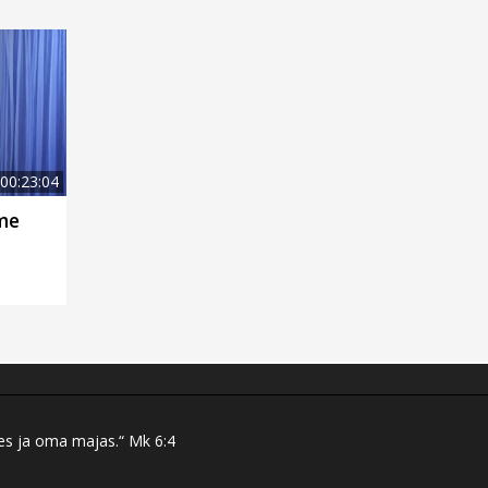
00:23:04
me
res ja oma majas.“ Mk 6:4