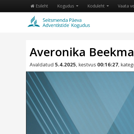
Esileht
Kogudus
Koduleht
Vaata v
Averonika Beekman
Avaldatud
5.4.2025
, kestvus
00:16:27
, kate