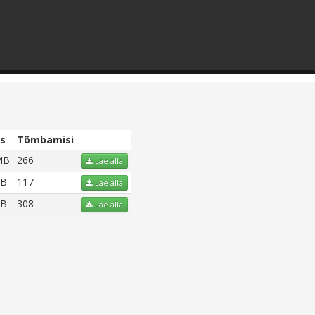
s
Tõmbamisi
MB
266
Lae alla
MB
117
Lae alla
MB
308
Lae alla