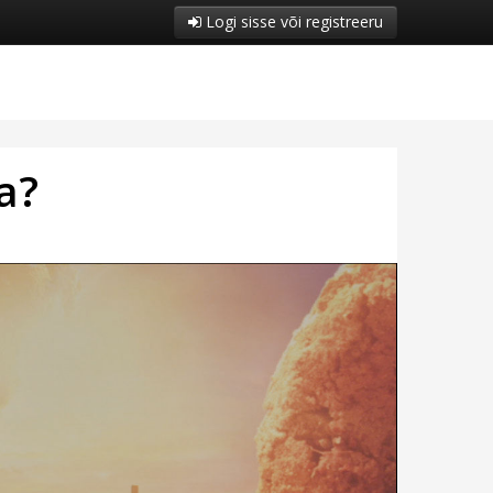
Logi sisse või registreeru
a?