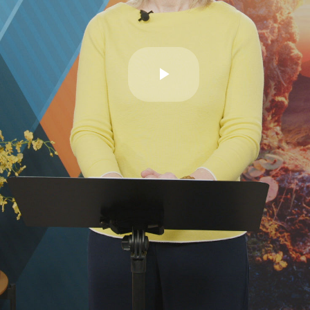
Esita
video