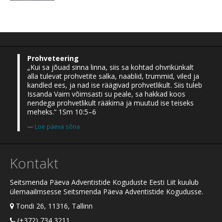
Prohveteering
„Kui sa jõuad sinna linna, siis sa kohtad ohvrikünkalt
alla tulevat prohvetite salka, naablid, trummid, viled ja
kandled ees, ja nad ise räägivad prohvetlikult. Siis tuleb
Issanda Vaim võimsasti su peale, sa hakkad koos
nendega prohvetlikult rääkima ja muutud ise teiseks
meheks.“ 1Sm 10:5–6
Loe päeva sõna
Kontakt
Seitsmenda Päeva Adventistide Koguduste Eesti Liit kuulub
ülemaailmsesse Seitsmenda Päeva Adventistide Kogudusse.
Tondi 26, 11316, Tallinn
(+372) 734 3211