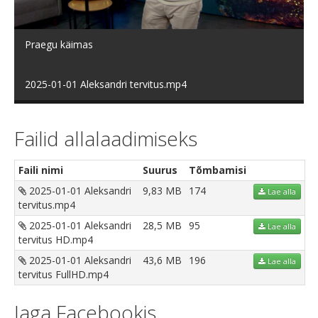
video
Praegu käimas
2025-01-01 Aleksandri tervitus.mp4
Failid allalaadimiseks
Faili nimi
Suurus
Tõmbamisi
2025-01-01 Aleksandri
9,83 MB
174
Lae alla
tervitus.mp4
2025-01-01 Aleksandri
28,5 MB
95
Lae alla
tervitus HD.mp4
2025-01-01 Aleksandri
43,6 MB
196
Lae alla
tervitus FullHD.mp4
Jaga Facebookis