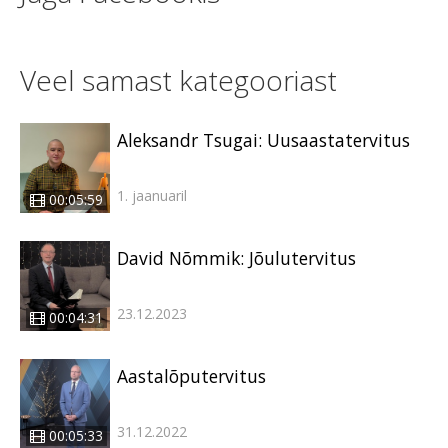
Veel samast kategooriast
Aleksandr Tsugai: Uusaastatervitus
1. jaanuaril
00:05:59
David Nõmmik: Jõulutervitus
23.12.2023
00:04:31
Aastalõputervitus
31.12.2022
00:05:33