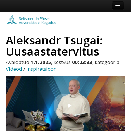
Esileht
Kogudus
Aleksandr Tsugai:
Koduleht
Uusaastatervitus
Vaata veel
Avaldatud
1.1.2025
, kestvus
00:03:33
, kategooria
Logi sisse või registreeru
Videod
/
Inspiratsioon
Esita