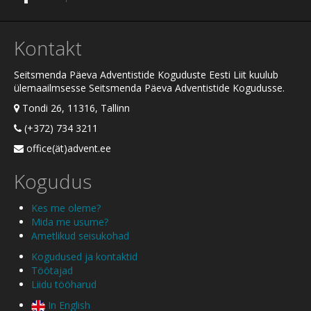
Kontakt
Seitsmenda Päeva Adventistide Koguduste Eesti Liit kuulub
ülemaailmsesse Seitsmenda Päeva Adventistide Kogudusse.
Tondi 26, 11316, Tallinn
(+372) 734 3211
office(ät)advent.ee
Kogudus
Kes me oleme?
Mida me usume?
Ametlikud seisukohad
Kogudused ja kontaktid
Töötajad
Liidu tööharud
In English