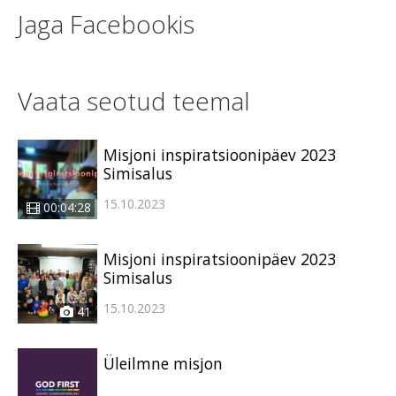
Jaga Facebookis
Vaata seotud teemal
Misjoni inspiratsioonipäev 2023
Simisalus
15.10.2023
00:04:28
Misjoni inspiratsioonipäev 2023
Simisalus
15.10.2023
41
Üleilmne misjon