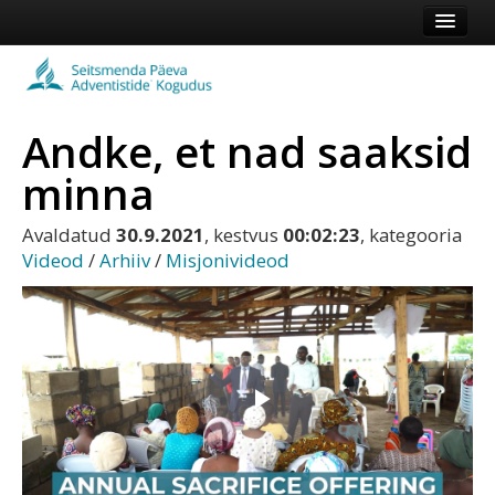
Esileht
Kogudus
Andke, et nad saaksid
Koduleht
minna
Vaata veel
Avaldatud
30.9.2021
, kestvus
00:02:23
, kategooria
Logi sisse või registreeru
Videod
/
Arhiiv
/
Misjonivideod
Esita