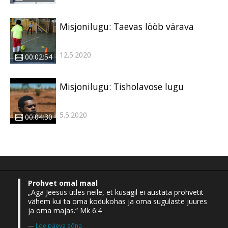
Misjonilugu: Taevas lööb värava
12.5.2020
00:02:54
Misjonilugu: Tisholavose lugu
5.5.2020
00:04:30
Prohvet omal maal
„Aga Jeesus ütles neile, et kusagil ei austata prohvetit
vähem kui ta oma kodukohas ja oma sugulaste juures
ja oma majas.“ Mk 6:4
Loe päeva sõna