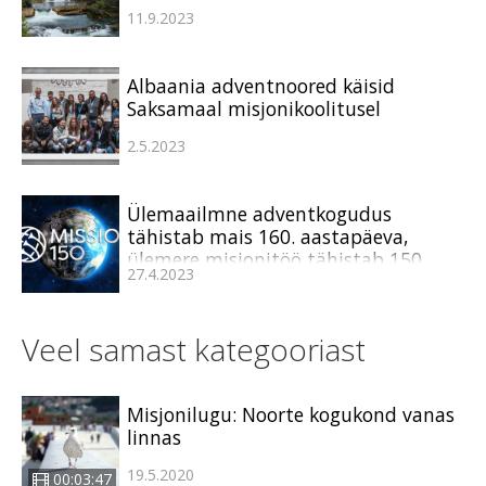
11.9.2023
Albaania adventnoored käisid
Saksamaal misjonikoolitusel
2.5.2023
Ülemaailmne adventkogudus
tähistab mais 160. aastapäeva,
ülemere misjonitöö tähistab 150.
27.4.2023
aastapäeva uue
taskuhäälingusarjaga
Veel samast kategooriast
Misjonilugu: Noorte kogukond vanas
linnas
19.5.2020
00:03:47