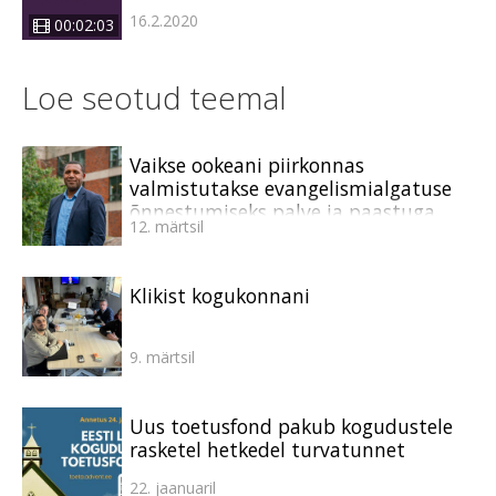
16.2.2020
00:02:03
Loe seotud teemal
Vaikse ookeani piirkonnas
valmistutakse evangelismialgatuse
õnnestumiseks palve ja paastuga
12. märtsil
Klikist kogukonnani
9. märtsil
Uus toetusfond pakub kogudustele
rasketel hetkedel turvatunnet
22. jaanuaril