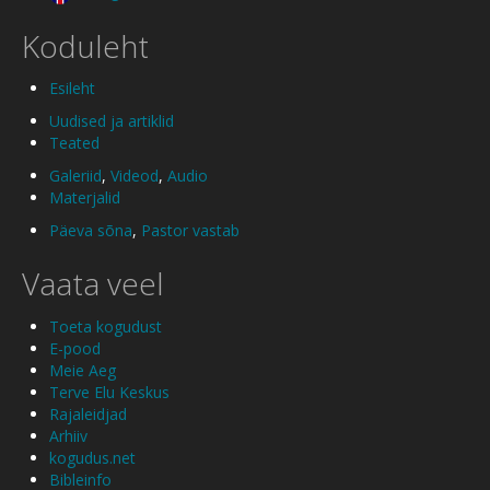
Koduleht
Esileht
Uudised ja artiklid
Teated
Galeriid
,
Videod
,
Audio
Materjalid
Päeva sõna
,
Pastor vastab
Vaata veel
Toeta kogudust
E-pood
Meie Aeg
Terve Elu Keskus
Rajaleidjad
Arhiiv
kogudus.net
Bibleinfo