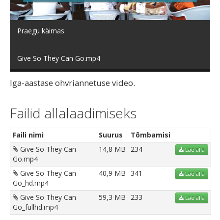
video
Praegu käimas
Give So They Can Go.mp4
Iga-aastase ohvriannetuse video.
Failid allalaadimiseks
Faili nimi
Suurus
Tõmbamisi
Give So They Can
14,8 MB
234
Lae alla
Go.mp4
Give So They Can
40,9 MB
341
Lae alla
Go_hd.mp4
Give So They Can
59,3 MB
233
Lae alla
Go_fullhd.mp4