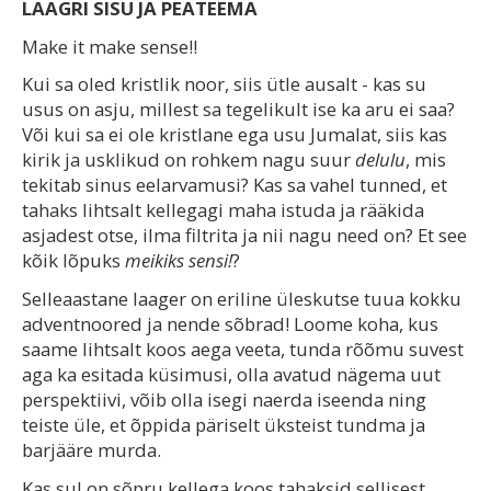
LAAGRI SISU JA PEATEEMA
Make it make sense!!
Kui sa oled kristlik noor, siis ütle ausalt - kas su
usus on asju, millest sa tegelikult ise ka aru ei saa?
Või kui sa ei ole kristlane ega usu Jumalat, siis kas
kirik ja usklikud on rohkem nagu suur
delulu
, mis
tekitab sinus eelarvamusi? Kas sa vahel tunned, et
tahaks lihtsalt kellegagi maha istuda ja rääkida
asjadest otse, ilma filtrita ja nii nagu need on? Et see
kõik lõpuks
meikiks sensi!
?
Selleaastane laager on eriline üleskutse tuua kokku
adventnoored ja nende sõbrad! Loome koha, kus
saame lihtsalt koos aega veeta, tunda rõõmu suvest
aga ka esitada küsimusi, olla avatud nägema uut
perspektiivi, võib olla isegi naerda iseenda ning
teiste üle, et õppida päriselt üksteist tundma ja
barjääre murda.
Kas sul on sõpru kellega koos tahaksid sellisest