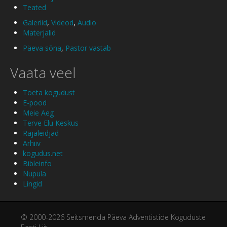
Teated
Galeriid
,
Videod
,
Audio
Materjalid
Päeva sõna
,
Pastor vastab
Vaata veel
Toeta kogudust
E-pood
Meie Aeg
Terve Elu Keskus
Rajaleidjad
Arhiiv
kogudus.net
Bibleinfo
Nupula
Lingid
© 2000-2026 Seitsmenda Päeva Adventistide Koguduste