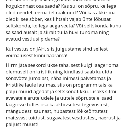
kogukonnast osa saada? Kas sul on sõpru, kellega
oled nendel teemadel rääkinud? Või kas äkki sina
oledki see sõber, kes lihtsalt vajab ühte lõbusat
seltskonda, kellega aega veeta? Või seltskonda kuhu
sa saad ausalt ja siiralt tulla huvi tundma ning
avatud vestlusi pidama?
Kui vastus on JAH, siis julgustame sind sellest
võimalusest kinni haarama!
Hirm jäta seekord ukse taha, sest kuigi laager oma
olemuselt on kristlik ning kindlasti saab kuulda
sõnavõtte Jumalast, näha inimesi palvetamas ja
kristlike laule laulmas, siis on programm täis ka
palju muud ägedat ja seltskondlikku. Lisaks silmi
avavatele aruteludele ja uutele sõprustele, saad
laagrisse tulles osa ka aktiivsetest tegevustest,
mängudest, saunast, hubastest lõkkeõhtutest,
maitsvast toidust, sügavatest vestlustest, naerust ja
paljust muust!