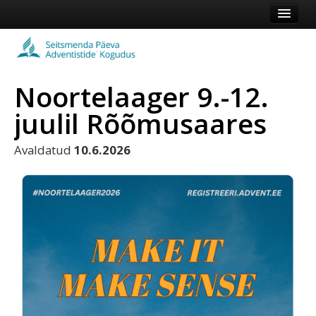
Esileht
Kogudus
Noortelaager 9.-12.
Koduleht
juulil Rõõmusaares
Vaata veel
Avaldatud
10.6.2026
Logi sisse või registreeru