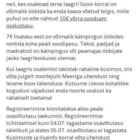
neil, kes osalevad terve laagri! Soovi korral on
võimalik ööbida ka enda kaasa võetud telgis, mille
puhul on ette nähtud
10€ võrra soodsam
osalustasu
.
7€ lisatasu eest on võimalik kämpingus ööbides
rentida koha pealt voodipesu. Tekid, padjad ja
madratsid on kämpingus või peamajas ööbijate
jaoks laagrikeskuses olemas.
Kui laagris osalemist takistab rahaline küsimus, siis
võta julgelt noortejuhi Meeriga ühendust ning
leiame koos lahenduse. Kutsume ülesse kohalikke
kogudusi vajadusel enda noorte osalust ka
rahaliselt toetama!
Registreerimine kinnitatakse alles peale
osavõtutasu laekumist. Registreerimise
tühistamisel kuni 04.07. tagastame osavõtutasu
täielikult ja alates 05.07. osavõtutasu ei tagastata.
Küsimuste ja lisainfo korral võta ühendust