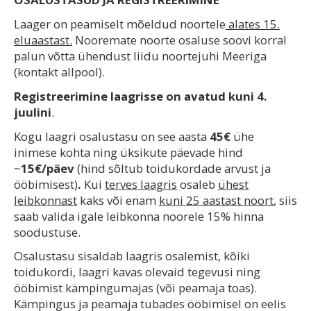
Laager on peamiselt mõeldud noortele
alates 15.
eluaastast.
Nooremate noorte osaluse soovi korral
palun võtta ühendust liidu noortejuhi Meeriga
(kontakt allpool).
Registreerimine laagrisse on avatud kuni 4.
juulini
.
Kogu laagri osalustasu on see aasta
45€
ühe
inimese kohta ning üksikute päevade hind
~
15€/päev
(hind sõltub toidukordade arvust ja
ööbimisest)
.
Kui
terves laagris
osaleb
ühest
leibkonnast
kaks või enam
kuni 25 aastast noort
, siis
saab valida igale leibkonna noorele 15% hinna
soodustuse.
Osalustasu sisaldab laagris osalemist, kõiki
toidukordi, laagri kavas olevaid tegevusi ning
ööbimist kämpingumajas (või peamaja toas).
Kämpingus ja peamaja tubades ööbimisel on eelis