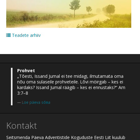
Teadete arhiiv
Prohvet
„Tõesti, Issand Jumal ei tee midagi, ilmutamata oma
nõu oma sulaseile prohveteile. Lõvi möirgab – kes ei
kardaks? Issand Jumal räägib – kes ei ennustaks?“ Am
3:7–8
Loe päeva sõna
Kontakt
Seitsmenda Päeva Adventistide Koguduste Eesti Liit kuulub