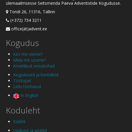
ülemaailmsesse Seitsmenda Päeva Adventistide Kogudusse.
Tondi 26, 11316, Tallinn
(+372) 734 3211
office(ät)advent.ee
Kogudus
Kes me oleme?
Mida me usume?
Ametlikud seisukohad
Kogudused ja kontaktid
Töötajad
Liidu tööharud
In English
Koduleht
Esileht
Uudised ja artiklid