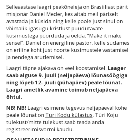
Selleaastase laagri peakõneleja on Brasiiliast pärit
misjonär Daniel Meder, kes aitab meil päriselt
avastada ja küsida ning kelle poole just sinul on
võimalik igasugu kristlust puudutavate
küsimustega pöörduda ja öelda: “Make it make
sense!”. Daniel on energiline pastor, kelle südames
on eriline koht just noorte küsimustele vastamisel
ja nendega arutlemisel.
Laagri täpne ajakava on veel koostamisel.
Laager
saab alguse 9. juuli (neljapäeva) lõunasöögiga
ning lõpeb 12. juuli (pühapäev) peale lõunat.
Laagri ametlik avamine toimub neljapäeva
õhtul.
NB! NB!
Laagri esimene tegevus neljapäeval kohe
peale lõunat on
Türi Kodu külastus
. Türi Koju
tulekust/mitte tulekust saab teada anda
registreerimisvormi kaudu.
OSALUSTASUD JA REGISTREERIMINE