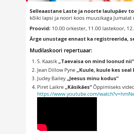
Selleaastane Laste ja noorte laulupäev t
kõiki lapsi ja noori koos muusikaga Jumalat
Proovid:
10.00 orkester, 11.00 lastekoor, 1
Ärge unustage ennast ka registreerida, se
Mudilaskoori repertuaar:
S. Kaasik
„Taevaisa on mind loonud nii“
Jean Dillow Pyne
„Kuule, kuule kes seal
Judey Bailey
„Jeesus minu kodus“
Piret Laikre
„Käsikäes“
Õppimiseks vid
https://www.youtube.com/
watch?v=hmNe