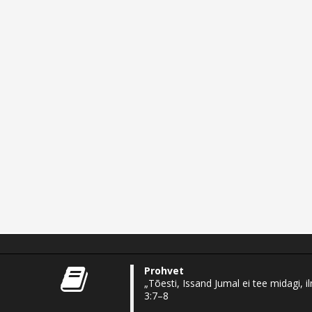
Prohvet
„Tõesti, Issand Jumal ei tee midagi,
3:7–8