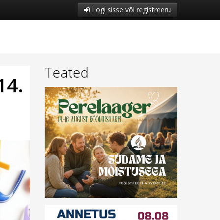
Logi sisse või registreeru
Teated
14.