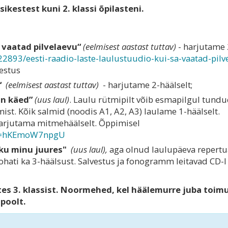
ikestest kuni 2. klassi õpilasteni.
 vaatad pilvelaevu“
(eelmisest aastast tuttav)
- harjutame 
2893/eesti-raadio-laste-
laulustuudio-kui-sa-vaatad-
pilv
estus
“
(eelmisest aastast tuttav)
- harjutame 2-häälselt;
an käed”
(uus laul)
. Laulu rütmipilt võib esmapilgul tund
tmist. Kõik salmid (noodis A1, A2, A3) laulame 1-häälselt.
harjutama mitmehäälselt. Õppimisel
=hKEmoW7npgU
u minu juures"
(uus laul),
aga olnud laulupäeva repertu
ohati ka 3-häälsust. Salvestus ja fonogramm leitavad CD-
ates 3. klassist. Noormehed, kel häälemurre juba toim
tpoolt.