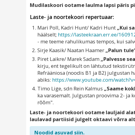
Mudilaskoori ootame laulma lapsi päris pis
Laste- ja noortekoori repertuaar:
Mari Poll, Kadri Hunt/ Kadri Hunt
„Kui sa
häälselt;
https://lasteekraan.err.ee/
160912
- me teeme rahulikumas tempos, kui salv
Sirje Kaasik/ Naatan Haamer
„Palun tule
Piret Laikre/ Marek Sadam
„Palvesse se
kirju, ent tegelikult on lähtutud tekstirü
Refrääniosa (noodis B1 ja B2) julgustan 
abiks:
https://www.youtube.com/watch?
v
Timo Lige, sdn Rein Kalmus
„Saame kokk
ka varasemalt. Julgustan proovima 2- ja k
rõõm".
Laste- ja noortekoori ootame lauljaid al
laulavad partiisid julgelt oktaavi võrra al
Noodid asuvad siin.