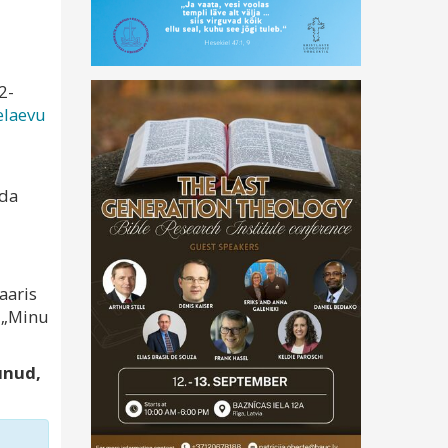
2-
elaevu
uda
aaris
l „Minu
unud,