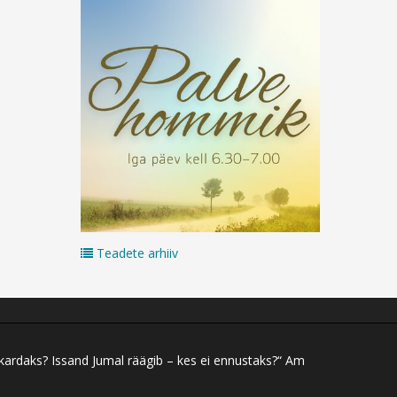
Teadete arhiiv
 kardaks? Issand Jumal räägib – kes ei ennustaks?“ Am