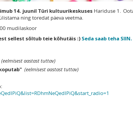
oimub 14. juunil
Türi kultuurikeskuses
Hariduse 1.
Oot
 ülistama ning toredat päeva veetma.
2.00 mudilaskoor
st sellest sõltub teie kõhutäis :)
Seda saab teha SIIN.
(eelmisest aastast tuttav)
 koputab"
(eelmisest aastast tuttav)
eo:
QedlPiQ&list=
RDhmNeQedlPiQ&start_radio=1