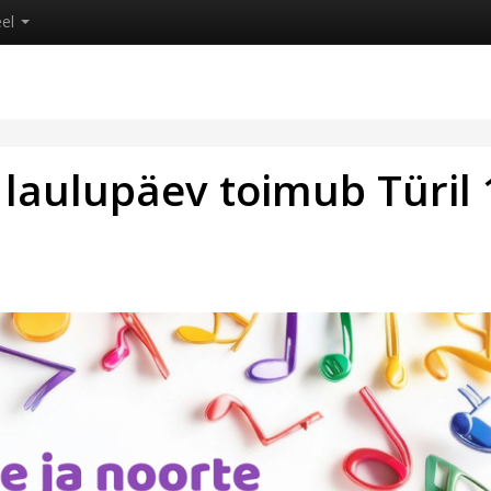
eel
e laulupäev toimub Türil 