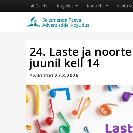
Esileht
Kogudus
Koduleht
Vaata v
24. Laste ja noort
juunil kell 14
Avaldatud
27.3.2026