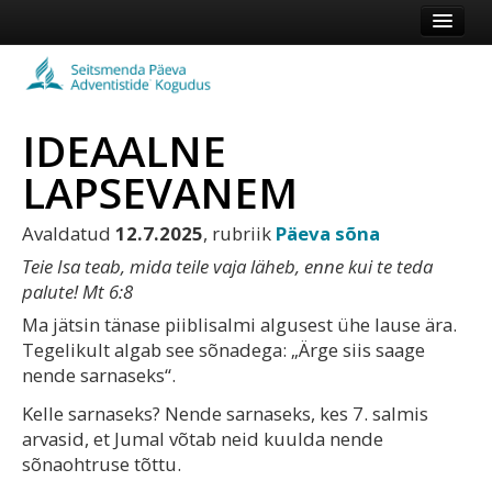
Esileht
Kogudus
IDEAALNE
Koduleht
LAPSEVANEM
Vaata veel
Avaldatud
12.7.2025
, rubriik
Päeva sõna
Logi sisse või registreeru
Teie Isa teab, mida teile vaja läheb, enne kui te teda
palute! Mt 6:8
Ma jätsin tänase piiblisalmi algusest ühe lause ära.
Tegelikult algab see sõnadega: „Ärge siis saage
nende sarnaseks“.
Kelle sarnaseks? Nende sarnaseks, kes 7. salmis
arvasid, et Jumal võtab neid kuulda nende
sõnaohtruse tõttu.