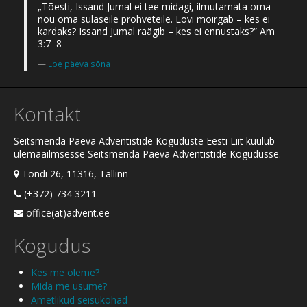
„Tõesti, Issand Jumal ei tee midagi, ilmutamata oma
nõu oma sulaseile prohveteile. Lõvi möirgab – kes ei
kardaks? Issand Jumal räägib – kes ei ennustaks?“ Am
3:7–8
Loe päeva sõna
Kontakt
Seitsmenda Päeva Adventistide Koguduste Eesti Liit kuulub
ülemaailmsesse Seitsmenda Päeva Adventistide Kogudusse.
Tondi 26, 11316, Tallinn
(+372) 734 3211
office(ät)advent.ee
Kogudus
Kes me oleme?
Mida me usume?
Ametlikud seisukohad