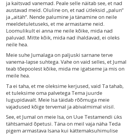
ja kaitsvad vanemad. Peale selle näitab see, et nad
austavad meid. Oluline on, et nad ütleksid „palun“
ja „aitäh“. Nende palumine ja tänamine on neile
meeldetuletuseks, et me armastame neid.
Loomulikult ei anna me neile kõike, mida nad
paluvad. Mitte kõik, mida nad ihaldavad, ei oleks
neile hea.
Meie suhe Jumalaga on paljuski sarnane terve
vanema-lapse suhtega. Vahe on vaid selles, et Jumal
teab tõepoolest kõike, mida me igatseme ja mis on
meile hea.
Ta ei taha, et me oleksime kerjused, vaid Ta tahab,
et tuleksime oma palvetega Tema juurde
lugupidavalt. Meie Isa täidab rõõmuga meie
vajadused kõige tervemal ja abivalmimal viisil.
See, et Jumal on meie Isa, on Uue Testamendi üks
tähtsamaid õpetusi. Täna on meil vaja näha Teda
pigem armastava Isana kui kättemaksuhimulise