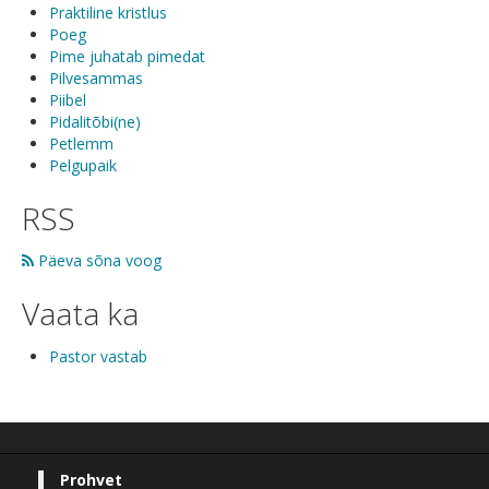
Praktiline kristlus
Poeg
Pime juhatab pimedat
Pilvesammas
Piibel
Pidalitõbi(ne)
Petlemm
Pelgupaik
RSS
Päeva sõna voog
Vaata ka
Pastor vastab
Prohvet