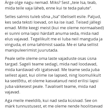
Ärge olge nagu nemad. Miks? Sest „teie Isa, teab,
mida teile vaja läheb, enne kui te teda palute“.
Selles salmis tuleb sõna „Isa“ tõeliselt esile. Paljud,
kes seda teksti loevad, on ka ise isad. Teised jällegi
emad. Mitte keegi meist (kui me oleme normaalsed)
ei sunni oma lapsi härdalt anuma seda, mida nad
elus vajavad. Tegelikult me ei luba neil manguda ja
vinguda, et oma tahtmist saada. Me ei taha sellist
manipuleerimist juurutada.
Peale selle oleme oma laste vajaduste osas üsna
targad. Sageli teame sedagi, mida nad loodavad,
mida kardavad või igatsevad. Me teame seda juba
sellest ajast, kui olime ise lapsed, ning loomulikult
ka seetõttu, et oleme kasvatanud neid erilisi lapsi
juba väikesest peale. Tavaliselt teame, mida nad
vajavad.
Aga meile meeldib, kui nad seda küsivad. See on
märk tunnustusest, et me oleme nende hoolitsevad