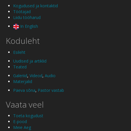
Kogudused ja kontaktid
Töötajad
Liidu tööharud
In English
Koduleht
Esileht
Uudised ja artiklid
Teated
Galeriid
,
Videod
,
Audio
Materjalid
Päeva sõna
,
Pastor vastab
Vaata veel
Toeta kogudust
E-pood
Meie Aeg