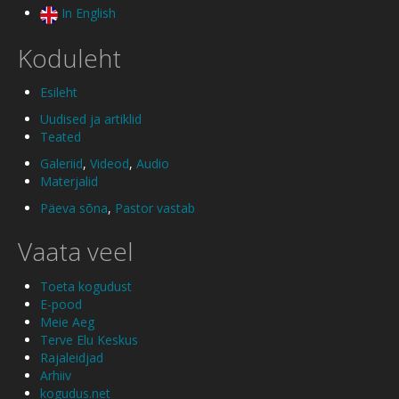
In English
Koduleht
Esileht
Uudised ja artiklid
Teated
Galeriid
,
Videod
,
Audio
Materjalid
Päeva sõna
,
Pastor vastab
Vaata veel
Toeta kogudust
E-pood
Meie Aeg
Terve Elu Keskus
Rajaleidjad
Arhiiv
kogudus.net