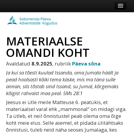
Esileht
Kogudus
MATERIAALSE
Koduleht
OMANDI KOHT
Vaata veel
Avaldatud
8.9.2025
, rubriik
Päeva sõna
Logi sisse või registreeru
Ja kui sa tõesti kuulad Issanda, oma Jumala häält ja
pead hoolsasti kõiki tema käske, mis ma täna sulle
annan, siis tõstab sind Issand, su Jumal, kõrgemaks
kõigist rahvaist maa peal. 5Ms 28:1
Jeesus ei ütle meile Matteuse 6. peatükis, et
materiaalsel varal ehk „mammonal“ on midagi viga.
Ta ütleb, et neil õnnistustel peab olema oma õige
koht meie elus. Selle asemel, et pidada ülitähtsaks
õnnistusi, tuleb neid näha seoses Jumalaga, kes