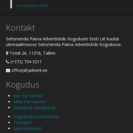
Loe päeva sõna
Kontakt
Seitsmenda Päeva Adventistide Koguduste Eesti Liit kuulub
ülemaailmsesse Seitsmenda Päeva Adventistide Kogudusse.
Tondi 26, 11316, Tallinn
(+372) 734 3211
office(ät)advent.ee
Kogudus
Kes me oleme?
Mida me usume?
Ametlikud seisukohad
Kogudused ja kontaktid
Töötajad
Liidu tööharud