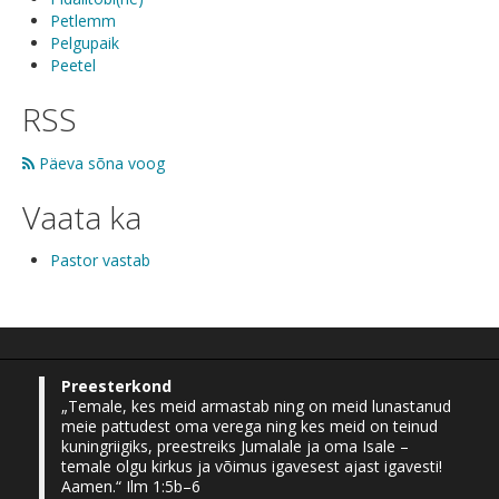
Petlemm
Pelgupaik
Peetel
RSS
Päeva sõna voog
Vaata ka
Pastor vastab
Preesterkond
„Temale, kes meid armastab ning on meid lunastanud
meie pattudest oma verega ning kes meid on teinud
kuningriigiks, preestreiks Jumalale ja oma Isale –
temale olgu kirkus ja võimus igavesest ajast igavesti!
Aamen.“ Ilm 1:5b–6