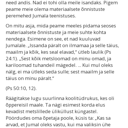
need andis. Nad ei tohi olla meile isandaks. Pigem
peame meie olema materiaalsete õnnistuste
peremehed Jumala teenistuses.
On mitu asja, mida peame meeles pidama seoses
materiaalsete õnnistuste ja meie suhte kohta
nendega. Esimene on see, et nad kuuluvad
Jumalale. „Issanda päralt on ilmamaa ja selle täius,
maailm ja kõik, kes seal elavad,“ ütleb laulik (Ps
24:1). „Sest kõik metsloomad on minu omad, ja
kariloomad tuhandeil mägedel. ... Kui mul oleks
nälg, ei ma ütleks seda sulle; sest maailm ja selle
täius on minu päralt.“
(Ps 50:10, 12).
Räägitakse lugu suurlinna koolitüdrukus, kes oli
õppereisil maale. Ta nägi esimest korda elus
kevadist metslillede üliküllust küngastel.
Pöördudes oma õpetaja poole, küsis ta: „Kas sa
arvad, et Jumal oleks vastu, kui ma valiksin ühe