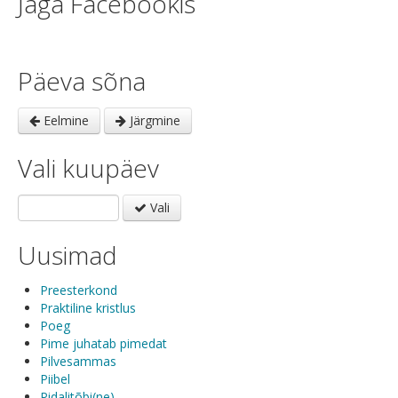
Jaga Facebookis
Päeva sõna
Eelmine
Järgmine
Vali kuupäev
Vali
Uusimad
Preesterkond
Praktiline kristlus
Poeg
Pime juhatab pimedat
Pilvesammas
Piibel
Pidalitõbi(ne)