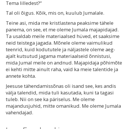
Tema lilledest?“
Tal oli õigus. Kõik, mis on, kuulub Jumalale.
Teine asi, mida me kristlastena peaksime tähele
panema, on see, et me oleme Jumala majapidajad.
Ta usaldab meile materiaalsed hüved, et saaksime
neid teistega jagada. Mõnele oleme vaimulikud
teenrid, kuid kodututele ja näljastele oleme aeg-
ajalt kutsutud jagama materiaalseid õnnistusi,
mida Jumal meile on andnud. Majapidaja põhimõte
ei kehti mitte ainult raha, vaid ka meie talentide ja
annete kohta.
Jeesuse tähendamissõnas oli isand see, kes andis
välja talendid, mida tuli kasutada, kuni ta tagasi
tuleb. Nii on see ka päriselus. Me oleme
majandusjuhid, mitte omanikud. Me oleme Jumala
vahendajad.