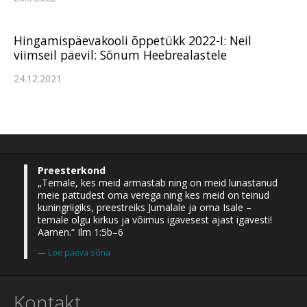
Hingamispäevakooli õppetükk 2022-I: Neil
viimseil päevil: Sõnum Heebrealastele
24.12.2021
Preesterkond
„Temale, kes meid armastab ning on meid lunastanud
meie pattudest oma verega ning kes meid on teinud
kuningriigiks, preestreiks Jumalale ja oma Isale –
temale olgu kirkus ja võimus igavesest ajast igavesti!
Aamen.“ Ilm 1:5b–6
Loe päeva sõna
Kontakt