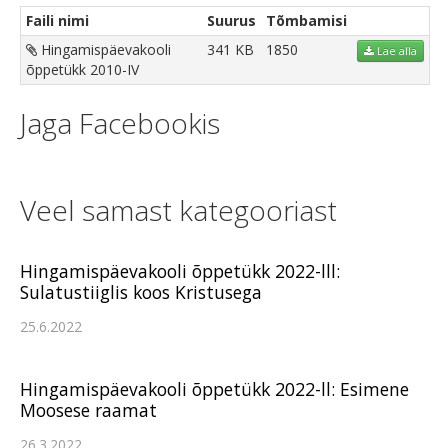
Faili nimi
Suurus
Tõmbamisi
Hingamispäevakooli
341 KB
1850
Lae alla
õppetükk 2010-IV
Jaga Facebookis
Veel samast kategooriast
Hingamispäevakooli õppetükk 2022-lll:
Sulatustiiglis koos Kristusega
25.6.2022
Hingamispäevakooli õppetükk 2022-ll: Esimene
Moosese raamat
26.3.2022