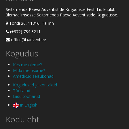
Seitsmenda Päeva Adventistide Koguduste Eesti Liit kuulub
ülemaailmsesse Seitsmenda Päeva Adventistide Kogudusse.
Tondi 26, 11316, Tallinn
(+372) 734 3211
office(ät)advent.ee
Kogudus
Kes me oleme?
Mida me usume?
Ametlikud seisukohad
Kogudused ja kontaktid
Töötajad
Liidu tööharud
In English
Koduleht