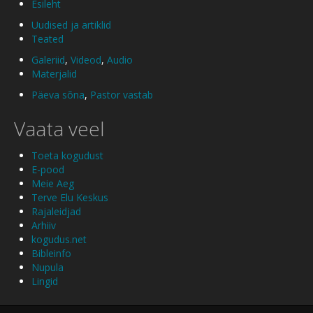
Esileht
Uudised ja artiklid
Teated
Galeriid
,
Videod
,
Audio
Materjalid
Päeva sõna
,
Pastor vastab
Vaata veel
Toeta kogudust
E-pood
Meie Aeg
Terve Elu Keskus
Rajaleidjad
Arhiiv
kogudus.net
Bibleinfo
Nupula
Lingid