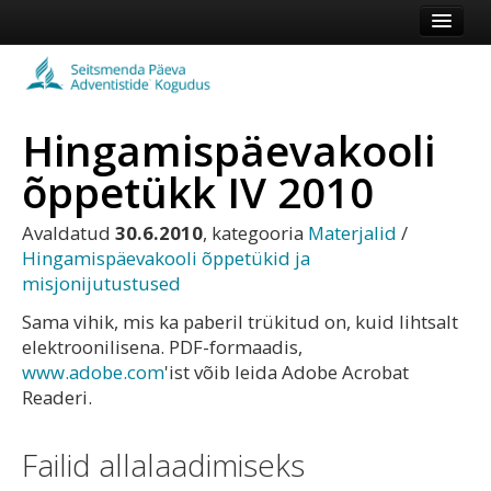
Esileht
Kogudus
Hingamispäevakooli
Koduleht
õppetükk IV 2010
Vaata veel
Avaldatud
30.6.2010
, kategooria
Materjalid
/
Logi sisse või registreeru
Hingamispäevakooli õppetükid ja
misjonijutustused
Sama vihik, mis ka paberil trükitud on, kuid lihtsalt
elektroonilisena. PDF-formaadis,
www.adobe.com
'ist võib leida Adobe Acrobat
Readeri.
Failid allalaadimiseks