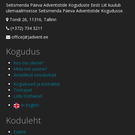
Seitsmenda Päeva Adventistide Koguduste Eesti Liit kuulub
ülemaailmsesse Seitsmenda Päeva Adventistide Kogudusse.
Tondi 26, 11316, Tallinn
(+372) 734 3211
office(ät)advent.ee
Kogudus
Kes me oleme?
Mida me usume?
Ametlikud seisukohad
Kogudused ja kontaktid
Töötajad
Liidu tööharud
In English
Koduleht
Esileht