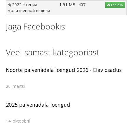
2022 Чтения
1,91 MB
407
Lae alla
молитвенной недели
Jaga Facebookis
Veel samast kategooriast
Noorte palvenädala loengud 2026 - Elav osadus
20. märtsil
2025 palvenädala loengud
14. oktoobril