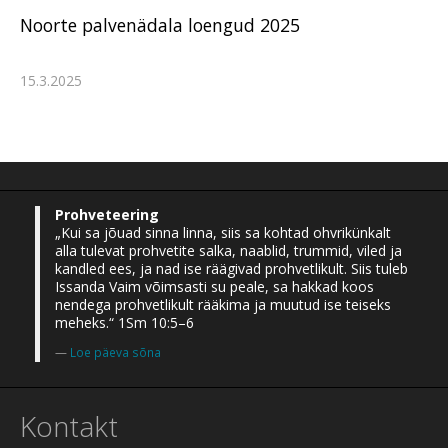
Noorte palvenädala loengud 2025
15.3.2025
Prohveteering
„Kui sa jõuad sinna linna, siis sa kohtad ohvrikünkalt
alla tulevat prohvetite salka, naablid, trummid, viled ja
kandled ees, ja nad ise räägivad prohvetlikult. Siis tuleb
Issanda Vaim võimsasti su peale, sa hakkad koos
nendega prohvetlikult rääkima ja muutud ise teiseks
meheks.“ 1Sm 10:5–6
Loe päeva sõna
Kontakt