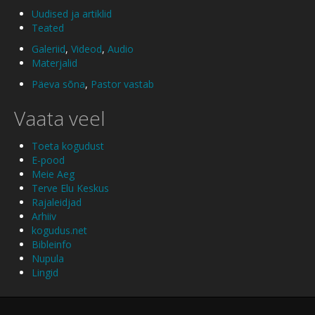
Uudised ja artiklid
Teated
Galeriid
,
Videod
,
Audio
Materjalid
Päeva sõna
,
Pastor vastab
Vaata veel
Toeta kogudust
E-pood
Meie Aeg
Terve Elu Keskus
Rajaleidjad
Arhiiv
kogudus.net
Bibleinfo
Nupula
Lingid