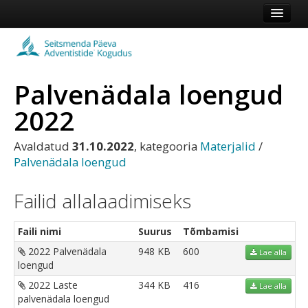
Esileht
Kogudus
Palvenädala loengud
Koduleht
2022
Vaata veel
Avaldatud
31.10.2022
, kategooria
Materjalid
/
Logi sisse või registreeru
Palvenädala loengud
Failid allalaadimiseks
Faili nimi
Suurus
Tõmbamisi
2022 Palvenädala
948 KB
600
Lae alla
loengud
2022 Laste
344 KB
416
Lae alla
palvenädala loengud