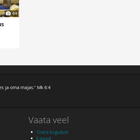
44
us
res ja oma majas.“ Mk 6:4
Vaata veel
Toeta kogudust
E-pood