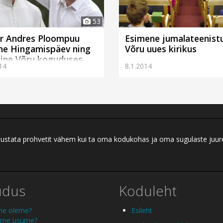
53
r Andres Ploompuu
Esimene jumalateenist
ne Hingamispäev ning
Võru uues kirikus
mine Võru koguduses
14
8.1.2014
ei austata prohvetit vähem kui ta oma kodukohas ja oma sugulaste juu
udus
Koduleht
me oleme?
Esileht
 me usume?