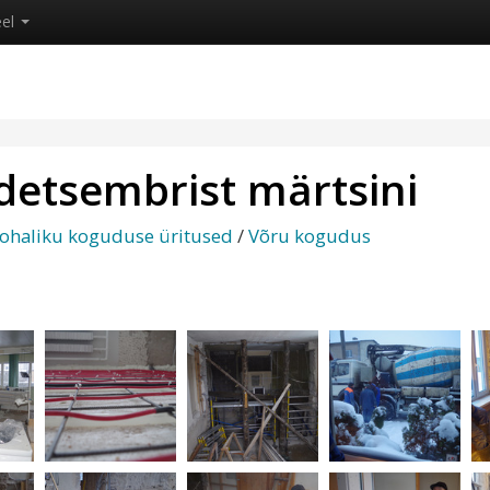
eel
 detsembrist märtsini
ohaliku koguduse üritused
/
Võru kogudus