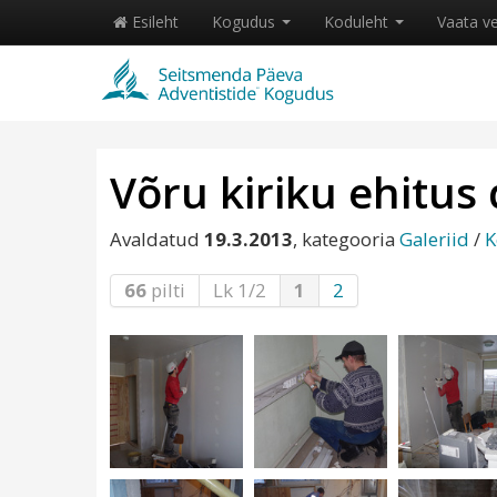
Esileht
Kogudus
Koduleht
Vaata v
Võru kiriku ehitus
Avaldatud
19.3.2013
, kategooria
Galeriid
/
K
66
pilti
Lk 1/2
1
2