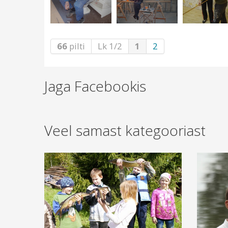
66
pilti
Lk 1/2
1
2
Jaga Facebookis
Veel samast kategooriast