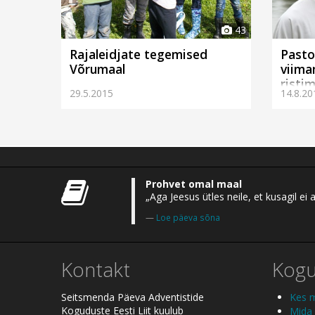
43
Rajaleidjate tegemised
Pasto
Võrumaal
viima
risti
29.5.2015
14.8.20
Prohvet omal maal
„Aga Jeesus ütles neile, et kusagil 
Loe päeva sõna
Kontakt
Kog
Seitsmenda Päeva Adventistide
Kes 
Koguduste Eesti Liit kuulub
Mida