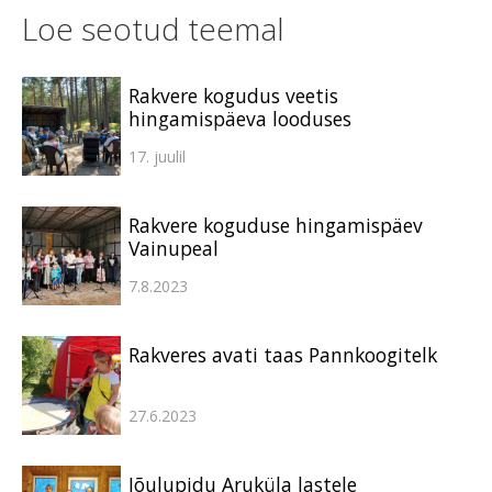
Loe seotud teemal
Rakvere kogudus veetis
hingamispäeva looduses
17. juulil
Rakvere koguduse hingamispäev
Vainupeal
7.8.2023
Rakveres avati taas Pannkoogitelk
27.6.2023
Jõulupidu Aruküla lastele