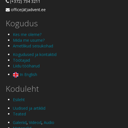
(+372) 734 3211
office(ät)advent.ee
Kogudus
Kes me oleme?
Mida me usume?
Ametlikud seisukohad
Kogudused ja kontaktid
Töötajad
Liidu tööharud
In English
Koduleht
Esileht
Uudised ja artiklid
Teated
Galeriid
,
Videod
,
Audio