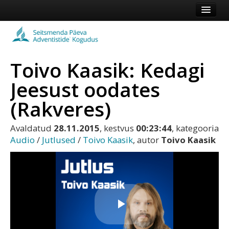
Esileht
Kogudus
Toivo Kaasik: Kedagi
Koduleht
Jeesust oodates
Vaata veel
(Rakveres)
Logi sisse või registreeru
Avaldatud
28.11.2015
, kestvus
00:23:44
, kategooria
Audio
/
Jutlused
/
Toivo Kaasik
, autor
Toivo Kaasik
Play