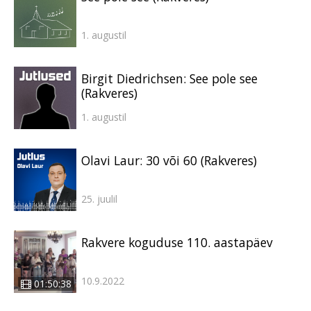
1. augustil
Birgit Diedrichsen: See pole see
(Rakveres)
1. augustil
Olavi Laur: 30 või 60 (Rakveres)
25. juulil
Rakvere koguduse 110. aastapäev
10.9.2022
01:50:38