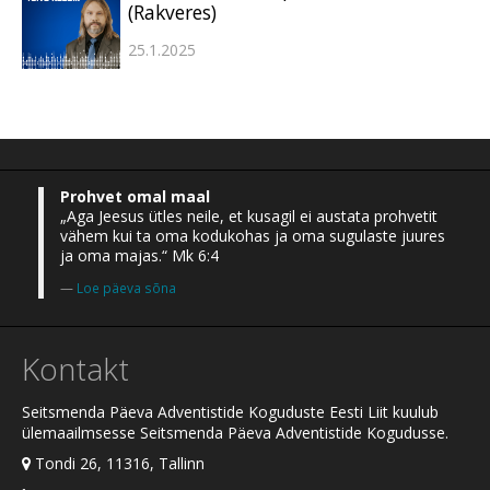
(Rakveres)
25.1.2025
Prohvet omal maal
„Aga Jeesus ütles neile, et kusagil ei austata prohvetit
vähem kui ta oma kodukohas ja oma sugulaste juures
ja oma majas.“ Mk 6:4
Loe päeva sõna
Kontakt
Seitsmenda Päeva Adventistide Koguduste Eesti Liit kuulub
ülemaailmsesse Seitsmenda Päeva Adventistide Kogudusse.
Tondi 26, 11316, Tallinn