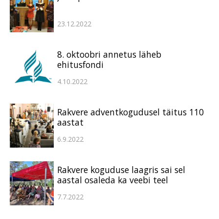
23.12.2022
8. oktoobri annetus läheb
ehitusfondi
4.10.2022
Rakvere adventkogudusel täitus 110
aastat
6.9.2022
Rakvere koguduse laagris sai sel
aastal osaleda ka veebi teel
7.7.2022