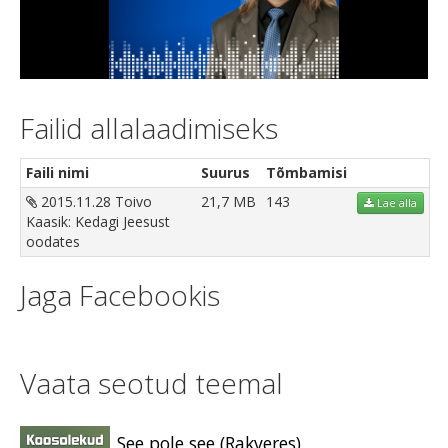
Video
Failid allalaadimiseks
Faili nimi
Suurus
Tõmbamisi
2015.11.28 Toivo
21,7 MB
143
Lae alla
Kaasik: Kedagi Jeesust
oodates
Jaga Facebookis
Vaata seotud teemal
See pole see (Rakveres)