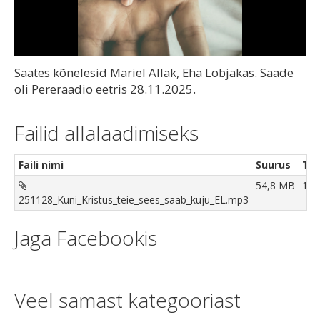
Video
Saates kõnelesid Mariel Allak, Eha Lobjakas. Saade
oli Pereraadio eetris 28.11.2025.
Failid allalaadimiseks
Faili nimi
Suurus
Tõ
54,8 MB
190
251128_Kuni_Kristus_teie_sees_saab_kuju_EL.mp3
Jaga Facebookis
Veel samast kategooriast