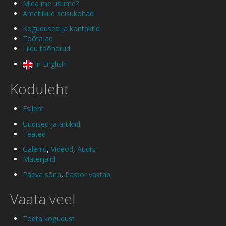
Mida me usume?
Ametlikud seisukohad
Kogudused ja kontaktid
Töötajad
Liidu tööharud
In English
Koduleht
Esileht
Uudised ja artiklid
Teated
Galeriid
,
Videod
,
Audio
Materjalid
Päeva sõna
,
Pastor vastab
Vaata veel
Toeta kogudust