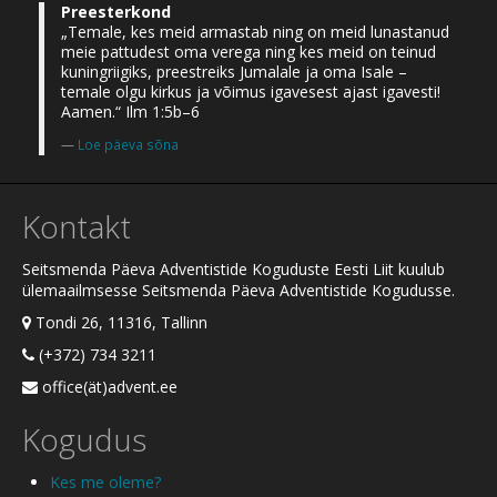
Preesterkond
„Temale, kes meid armastab ning on meid lunastanud
meie pattudest oma verega ning kes meid on teinud
kuningriigiks, preestreiks Jumalale ja oma Isale –
temale olgu kirkus ja võimus igavesest ajast igavesti!
Aamen.“ Ilm 1:5b–6
Loe päeva sõna
Kontakt
Seitsmenda Päeva Adventistide Koguduste Eesti Liit kuulub
ülemaailmsesse Seitsmenda Päeva Adventistide Kogudusse.
Tondi 26, 11316, Tallinn
(+372) 734 3211
office(ät)advent.ee
Kogudus
Kes me oleme?