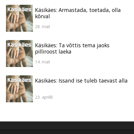
Käsikäes: Armastada, toetada, olla
kõrval
28. mail
Käsikäes: Ta võttis tema jaoks
pilliroost laeka
14. mail
Käsikäes: Issand ise tuleb taevast alla
23. aprillil