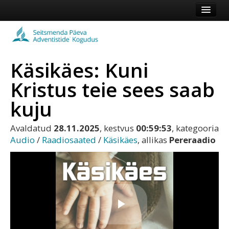
Esileht
Kogudus
Käsikäes: Kuni
Koduleht
Kristus teie sees saab
Vaata veel
kuju
Logi sisse või registreeru
Avaldatud
28.11.2025
, kestvus
00:59:53
, kategooria
Audio
/
Raadiosaated
/
Käsikäes
, allikas
Pereraadio
Play