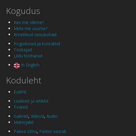
Kogudus
Kes me oleme?
Mida me usume?
Ametlikud seisukohad
Kogudused ja kontaktid
Töötajad
Liidu tööharud
In English
Koduleht
Esileht
Uudised ja artiklid
Teated
Galeriid
,
Videod
,
Audio
Materjalid
Päeva sõna
,
Pastor vastab