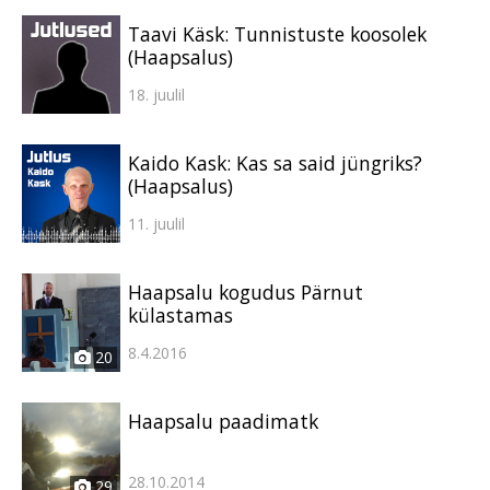
Taavi Käsk: Tunnistuste koosolek
(Haapsalus)
18. juulil
Kaido Kask: Kas sa said jüngriks?
(Haapsalus)
11. juulil
Haapsalu kogudus Pärnut
külastamas
8.4.2016
20
Haapsalu paadimatk
28.10.2014
29