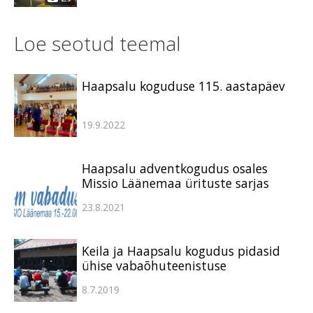
Loe seotud teemal
Haapsalu koguduse 115. aastapäev
19.9.2022
Haapsalu adventkogudus osales
Missio Läänemaa ürituste sarjas
23.8.2021
Keila ja Haapsalu kogudus pidasid
ühise vabaõhuteenistuse
8.7.2019