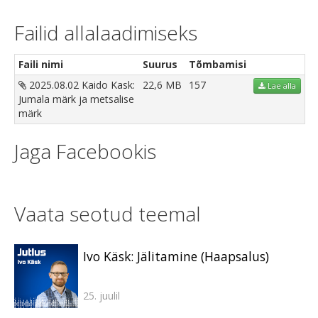
Failid allalaadimiseks
Faili nimi
Suurus
Tõmbamisi
2025.08.02 Kaido Kask:
22,6 MB
157
Lae alla
Jumala märk ja metsalise
märk
Jaga Facebookis
Vaata seotud teemal
Ivo Käsk: Jälitamine (Haapsalus)
25. juulil