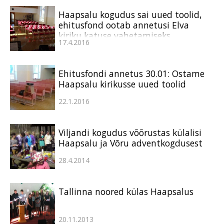
Haapsalu kogudus sai uued toolid,
ehitusfond ootab annetusi Elva
kiriku katuse vahetamiseks
17.4.2016
Ehitusfondi annetus 30.01: Ostame
Haapsalu kirikusse uued toolid
22.1.2016
Viljandi kogudus võõrustas külalisi
Haapsalu ja Võru adventkogdusest
28.4.2014
Tallinna noored külas Haapsalus
20.11.2013