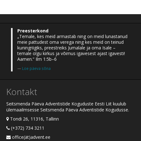
Preesterkond
„Temale, kes meid armastab ning on meid lunastanud
meie pattudest oma verega ning kes meid on teinud
kuningriigiks, preestreiks Jumalale ja oma Isale –
temale olgu kirkus ja võimus igavesest ajast igavesti!
Aamen.“ Ilm 1:5b–6
Loe päeva sõna
Kontakt
Seitsmenda Päeva Adventistide Koguduste Eesti Liit kuulub
ülemaailmsesse Seitsmenda Päeva Adventistide Kogudusse.
Tondi 26, 11316, Tallinn
(+372) 734 3211
office(ät)advent.ee