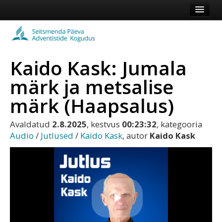
Esileht
Kogudus
Kaido Kask: Jumala
Koduleht
märk ja metsalise
Vaata veel
märk (Haapsalus)
Logi sisse või registreeru
Avaldatud
2.8.2025
, kestvus
00:23:32
, kategooria
Audio
/
Jutlused
/
Kaido Kask
, autor
Kaido Kask
Play