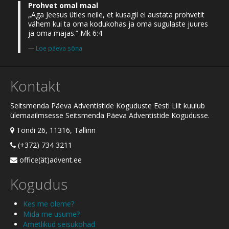
Prohvet omal maal
„Aga Jeesus ütles neile, et kusagil ei austata prohvetit
vähem kui ta oma kodukohas ja oma sugulaste juures
ja oma majas.“ Mk 6:4
Loe päeva sõna
Kontakt
Seitsmenda Päeva Adventistide Koguduste Eesti Liit kuulub
ülemaailmsesse Seitsmenda Päeva Adventistide Kogudusse.
Tondi 26, 11316, Tallinn
(+372) 734 3211
office(ät)advent.ee
Kogudus
Kes me oleme?
Mida me usume?
Ametlikud seisukohad