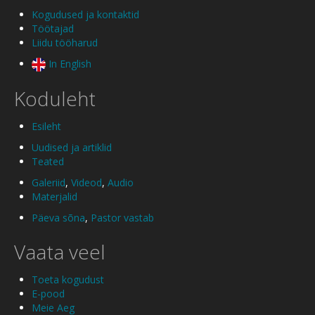
Kogudused ja kontaktid
Töötajad
Liidu tööharud
In English
Koduleht
Esileht
Uudised ja artiklid
Teated
Galeriid
,
Videod
,
Audio
Materjalid
Päeva sõna
,
Pastor vastab
Vaata veel
Toeta kogudust
E-pood
Meie Aeg