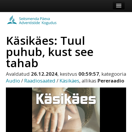
Esileht
Kogudus
Käsikäes: Tuul
Koduleht
puhub, kust see
Vaata veel
tahab
Logi sisse või registreeru
Avaldatud
26.12.2024
, kestvus
00:59:57
, kategooria
Audio
/
Raadiosaated
/
Käsikäes
, allikas
Pereraadio
Play