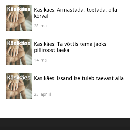
Käsikäes: Armastada, toetada, olla
kõrval
28. mail
Käsikäes: Ta võttis tema jaoks
pilliroost laeka
14. mail
Käsikäes: Issand ise tuleb taevast alla
23. aprillil