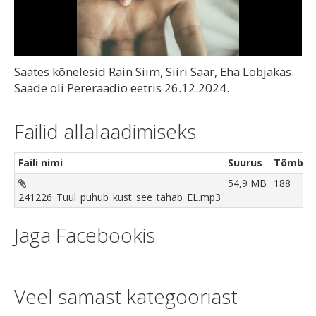
Video
Saates kõnelesid Rain Siim, Siiri Saar, Eha Lobjakas.
Saade oli Pereraadio eetris 26.12.2024.
Failid allalaadimiseks
Faili nimi
Suurus
Tõmbam
54,9 MB
188
241226_Tuul_puhub_kust_see_tahab_EL.mp3
Jaga Facebookis
Veel samast kategooriast