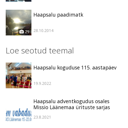
Haapsalu paadimatk
28.10.2014
29
Loe seotud teemal
Haapsalu koguduse 115. aastapäev
19.9.2022
Haapsalu adventkogudus osales
Missio Läänemaa ürituste sarjas
23.8.2021