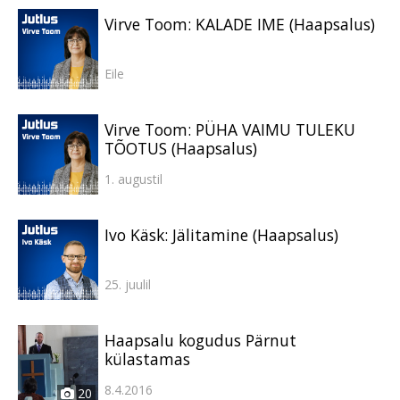
Virve Toom: KALADE IME (Haapsalus)
Eile
Virve Toom: PÜHA VAIMU TULEKU
TÕOTUS (Haapsalus)
1. augustil
Ivo Käsk: Jälitamine (Haapsalus)
25. juulil
Haapsalu kogudus Pärnut
külastamas
8.4.2016
20