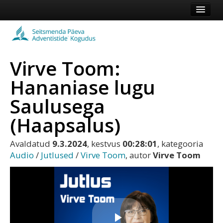
Esileht
Kogudus
Virve Toom:
Koduleht
Hananiase lugu
Vaata veel
Saulusega
Logi sisse või registreeru
(Haapsalus)
Avaldatud
9.3.2024
, kestvus
00:28:01
, kategooria
Audio
/
Jutlused
/
Virve Toom
, autor
Virve Toom