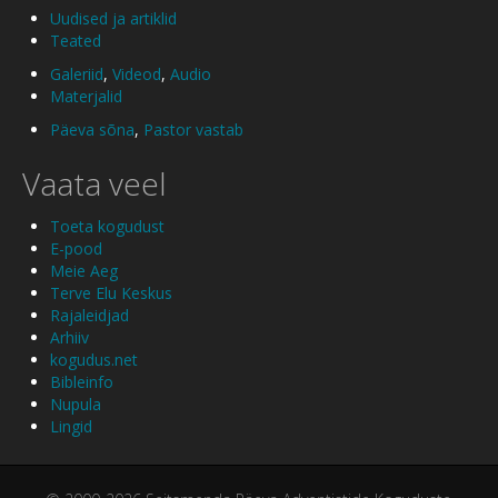
Uudised ja artiklid
Teated
Galeriid
,
Videod
,
Audio
Materjalid
Päeva sõna
,
Pastor vastab
Vaata veel
Toeta kogudust
E-pood
Meie Aeg
Terve Elu Keskus
Rajaleidjad
Arhiiv
kogudus.net
Bibleinfo
Nupula
Lingid