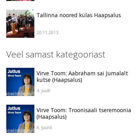
Tallinna noored külas Haapsalus
20.11.2013
Veel samast kategooriast
Virve Toom: Aabraham sai Jumalalt
kutse (Haapsalus)
4. juulil
Virve Toom: Troonisaali tseremoonia
(Haapsalus)
6. juunil