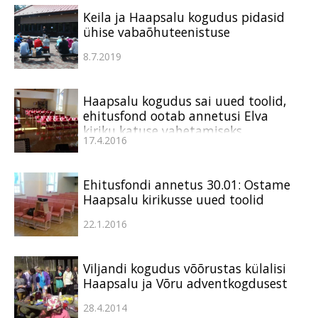
Keila ja Haapsalu kogudus pidasid
ühise vabaõhuteenistuse
8.7.2019
Haapsalu kogudus sai uued toolid,
ehitusfond ootab annetusi Elva
kiriku katuse vahetamiseks
17.4.2016
Ehitusfondi annetus 30.01: Ostame
Haapsalu kirikusse uued toolid
22.1.2016
Viljandi kogudus võõrustas külalisi
Haapsalu ja Võru adventkogdusest
28.4.2014