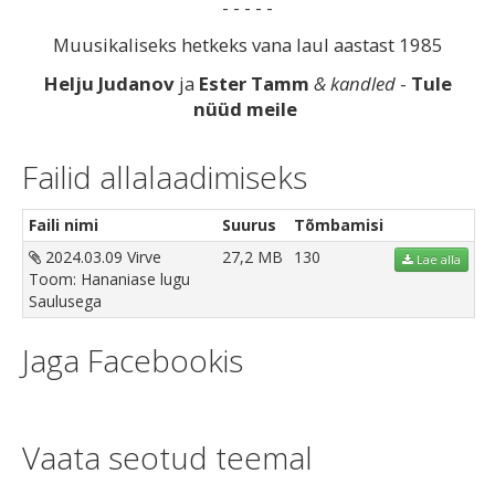
- - - - -
Muusikaliseks hetkeks vana laul aastast 1985
Helju Judanov
ja
Ester Tamm
& kandled
-
Tule
nüüd meile
Failid allalaadimiseks
Faili nimi
Suurus
Tõmbamisi
2024.03.09 Virve
27,2 MB
130
Lae alla
Toom: Hananiase lugu
Saulusega
Jaga Facebookis
Vaata seotud teemal