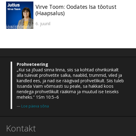
Virve Toom: Oodates Isa tõotust
(Haapsalus)
6. juunil
Prohveteering
„Kui sa jõuad sinna linna, siis sa kohtad ohvrikünkalt
alla tulevat prohvetite salka, naablid, trummid, viled ja
kandled ees, ja nad ise räägivad prohvetlikult. Siis tuleb
Issanda Vaim võimsasti su peale, sa hakkad koos
nendega prohvetlikult rääkima ja muutud ise teiseks
meheks.“ 1Sm 10:5–6
Loe päeva sõna
Kontakt