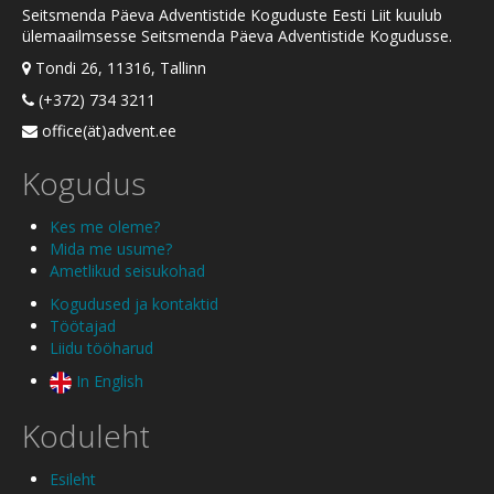
Seitsmenda Päeva Adventistide Koguduste Eesti Liit kuulub
ülemaailmsesse Seitsmenda Päeva Adventistide Kogudusse.
Tondi 26, 11316, Tallinn
(+372) 734 3211
office(ät)advent.ee
Kogudus
Kes me oleme?
Mida me usume?
Ametlikud seisukohad
Kogudused ja kontaktid
Töötajad
Liidu tööharud
In English
Koduleht
Esileht