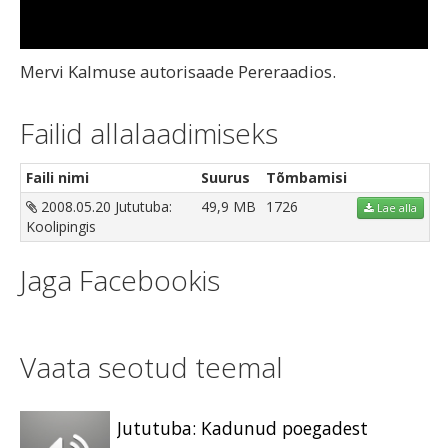
Video
Mervi Kalmuse autorisaade Pereraadios.
Failid allalaadimiseks
Faili nimi
Suurus
Tõmbamisi
2008.05.20 Jututuba:
49,9 MB
1726
Lae alla
Koolipingis
Jaga Facebookis
Vaata seotud teemal
Jututuba: Kadunud poegadest