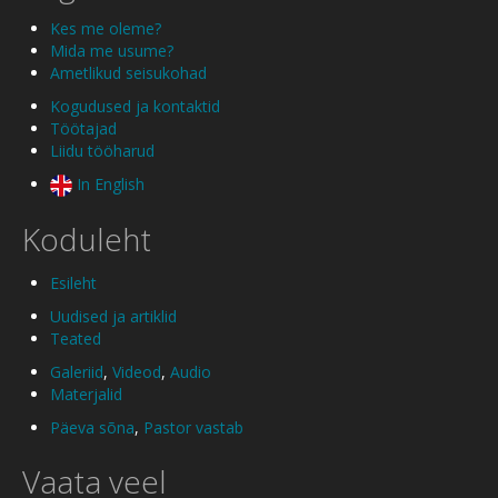
Kes me oleme?
Mida me usume?
Ametlikud seisukohad
Kogudused ja kontaktid
Töötajad
Liidu tööharud
In English
Koduleht
Esileht
Uudised ja artiklid
Teated
Galeriid
,
Videod
,
Audio
Materjalid
Päeva sõna
,
Pastor vastab
Vaata veel