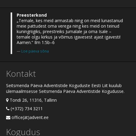
Preesterkond
„Temale, kes meid armastab ning on meid lunastanud
meie pattudest oma verega ning kes meid on teinud
kuningriigiks, preestreiks Jumalale ja oma Isale –
temale olgu kirkus ja võimus igavesest ajast igavesti!
Aamen.“ Ilm 1:5b–6
Loe päeva sõna
Kontakt
Seitsmenda Päeva Adventistide Koguduste Eesti Liit kuulub
ülemaailmsesse Seitsmenda Päeva Adventistide Kogudusse.
Tondi 26, 11316, Tallinn
(+372) 734 3211
office(ät)advent.ee
Kogudus